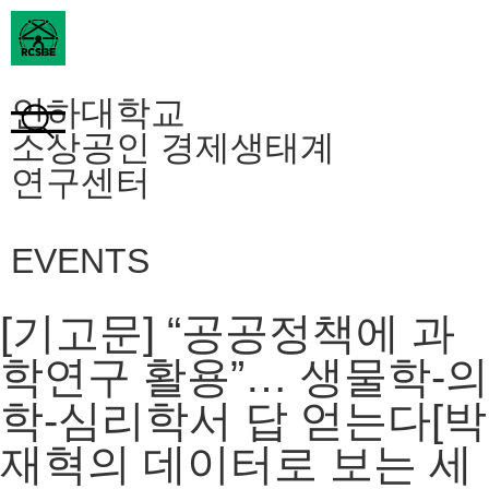
인하대학교
소상공인 경제생태계
연구센터
EVENTS
[기고문] “공공정책에 과
학연구 활용”… 생물학-의
학-심리학서 답 얻는다[박
재혁의 데이터로 보는 세