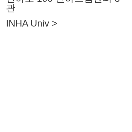
관
INHA Univ >